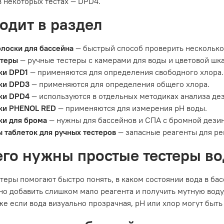
в некоторых тестах — DPD4.
ходит в раздел
олоски для бассейна
— быстрый способ проверить несколько 
стеры
— ручные тестеры с камерами для воды и цветовой шк
ки DPD1
— применяются для определения свободного хлора.
ки DPD3
— применяются для определения общего хлора.
ки DPD4
— используются в отдельных методиках анализа де
ки PHENOL RED
— применяются для измерения pH воды.
ки для брома
— нужны для бассейнов и СПА с бромной дези
 таблеток для ручных тестеров
— запасные реагенты для ре
его нужны простые тестеры в
теры помогают быстро понять, в каком состоянии вода в ба
о добавить слишком мало реагента и получить мутную воду
же если вода визуально прозрачная, pH или хлор могут быть 