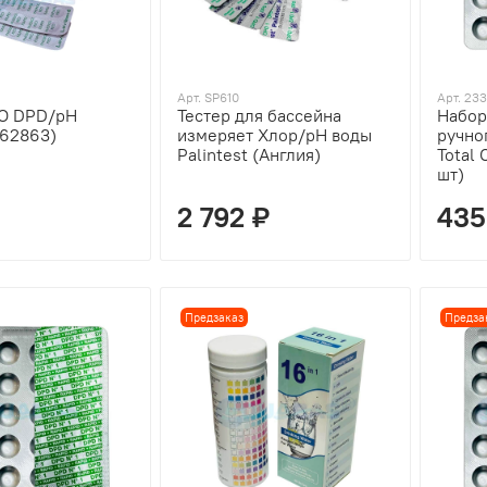
Арт. SP610
Арт. 233
CO DPD/pH
Тестер для бассейна
Набор
(62863)
измеряет Хлор/pH воды
ручно
Palintest (Англия)
Total 
шт)
2 792 ₽
435
Предзаказ
Предза