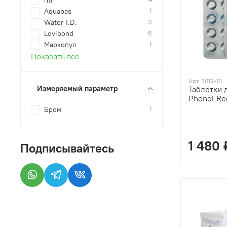
hth
Aquabas
1
Water-I.D.
3
Lovibond
6
Маркопул
1
Показать все
Арт. 3019-10
Измеряемый параметр
Таблетки 
Phenol Re
Бром
1
1 480 
Подписывайтесь