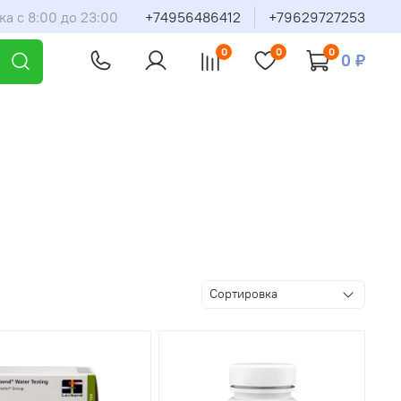
ка с 8:00 до 23:00
+74956486412
+79629727253
0
0
0
0 ₽