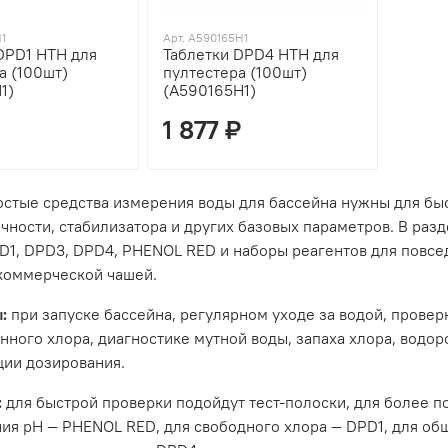
H1
Арт. A590165H1
DPD1 HTH для
Таблетки DPD4 HTH для
а (100шт)
пултестера (100шт)
1)
(A590165H1)
1 877 ₽
стые средства измерения воды для бассейна нужны для быс
чности, стабилизатора и других базовых параметров. В раз
D1, DPD3, DPD4, PHENOL RED и наборы реагентов для повсе
коммерческой чашей.
:
при запуске бассейна, регулярном уходе за водой, провер
нного хлора, диагностике мутной воды, запаха хлора, водор
ции дозирования.
:
для быстрой проверки подойдут тест-полоски, для более по
ия pH — PHENOL RED, для свободного хлора — DPD1, для об