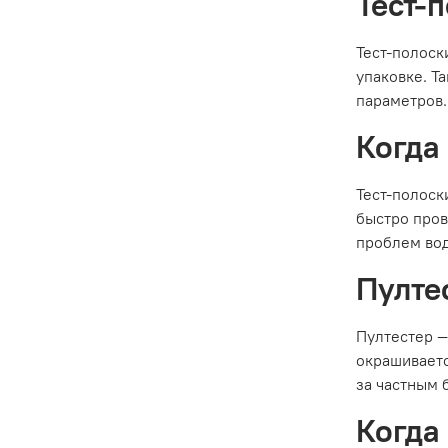
Тест-
Тест-полоск
упаковке. Т
параметров.
Когда
Тест-полоск
быстро пров
проблем вод
Пулте
Пултестер —
окрашиваетс
за частным 
Когда