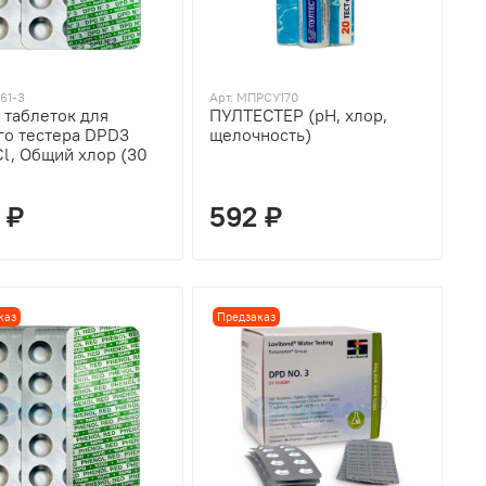
61-3
Арт. МПРСУ170
 таблеток для
ПУЛТЕСТЕР (рН, хлор,
го тестера DPD3
щелочность)
Cl, Общий хлор (30
 ₽
592 ₽
каз
Предзаказ