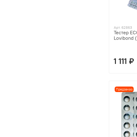
Арт. 62863
Тестер E
Lovibond 
1 111 ₽
Предзаказ