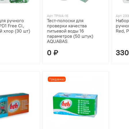
Арт. TPWA-16
Арт. 23
для ручного
Тест-полоски для
Набор
PD1 Free Cl,
проверки качества
ручно
 хлор (30 шт)
питьевой воды 16
Red, 
параметров (50 штук)
AQUABAS
0 ₽
330
Предзаказ