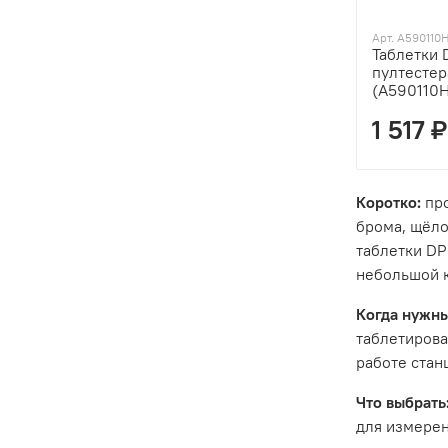
Арт. A590110
Таблетки 
пултестер
(A590110H
1 517 ₽
Коротко:
про
брома, щёло
таблетки DP
небольшой 
Когда нужны
таблетирова
работе стан
Что выбрать
для измерен