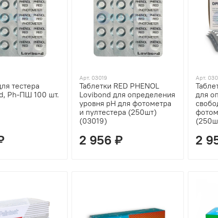
Арт. 03019
Арт. 03
для тестера
Таблетки RED PHENOL
Табле
d, Ph-ПШ 100 шт.
Lovibond для определения
для о
уровня рН для фотометра
свобо
и пултестера (250шт)
фотом
(03019)
(250ш
₽
2 956 ₽
2 9