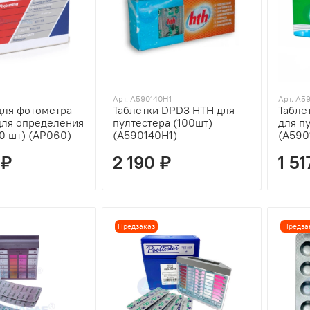
Арт. A590140H1
Арт. A5
для фотометра
Таблетки DPD3 HTH для
Табле
 для определения
пултестера (100шт)
для п
0 шт) (AP060)
(A590140H1)
(A590
 ₽
2 190 ₽
1 51
Предзаказ
Предза