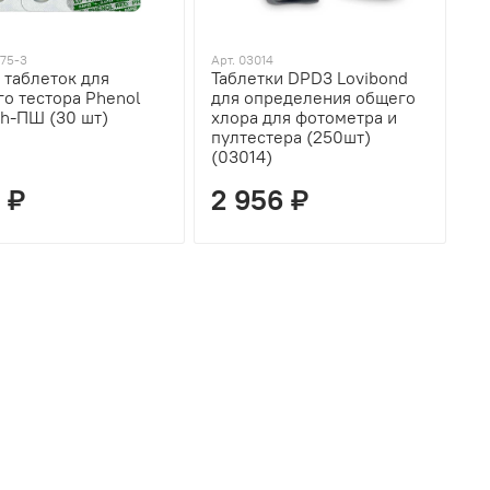
375-3
Арт. 03014
 таблеток для
Таблетки DPD3 Lovibond
го тестора Phenol
для определения общего
Ph-ПШ (30 шт)
хлора для фотометра и
пултестера (250шт)
(03014)
 ₽
2 956 ₽