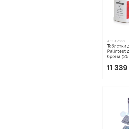
Арт. AP060
Таблетки 
Palintest
брома (25
11 339