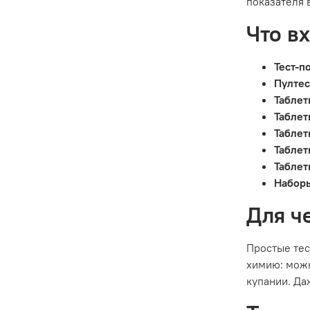
показателя 
Что в
Тест-п
Пулте
Таблет
Таблет
Таблет
Таблет
Таблет
Наборы
Для ч
Простые тес
химию: можн
купании. Да