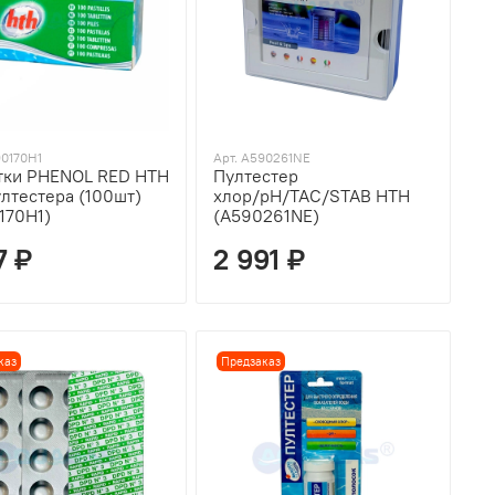
90170H1
Арт. A590261NE
тки PHENOL RED HTH
Пултестер
ултестера (100шт)
хлор/pH/TAC/STAB HTH
170H1)
(A590261NE)
7 ₽
2 991 ₽
каз
Предзаказ