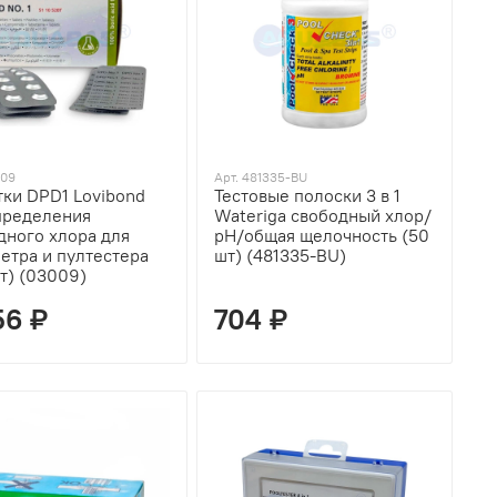
009
Арт. 481335-BU
тки DPD1 Lovibond
Тестовые полоски 3 в 1
пределения
Wateriga свободный хлор/
дного хлора для
рН/общая щелочность (50
етра и пултестера
шт) (481335-BU)
т) (03009)
56 ₽
704 ₽