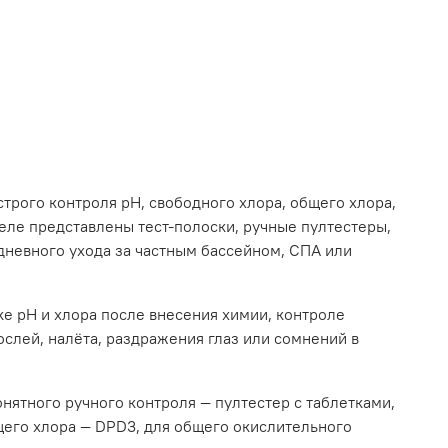
трого контроля pH, свободного хлора, общего хлора,
деле представлены тест-полоски, ручные пултестеры,
дневного ухода за частным бассейном, СПА или
ке pH и хлора после внесения химии, контроле
ослей, налёта, раздражения глаз или сомнений в
нятного ручного контроля — пултестер с таблетками,
щего хлора — DPD3, для общего окислительного