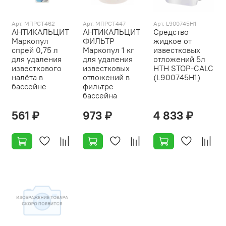
Арт. МПРСТ462
Арт. МПРСТ447
Арт. L900745H1
АНТИКАЛЬЦИТ
АНТИКАЛЬЦИТ
Средство
Маркопул
ФИЛЬТР
жидкое от
спрей 0,75 л
Маркопул 1 кг
известковых
для удаления
для удаления
отложений 5л
известкового
известковых
HTH STOP-CALC
налёта в
отложений в
(L900745H1)
бассейне
фильтре
бассейна
561 ₽
973 ₽
4 833 ₽