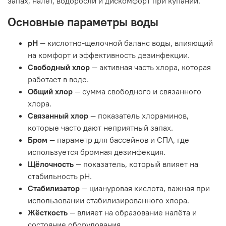
запах, налёт, водоросли и дискомфорт при купании.
Основные параметры воды
pH
— кислотно-щелочной баланс воды, влияющий
на комфорт и эффективность дезинфекции.
Свободный хлор
— активная часть хлора, которая
работает в воде.
Общий хлор
— сумма свободного и связанного
хлора.
Связанный хлор
— показатель хлораминов,
которые часто дают неприятный запах.
Бром
— параметр для бассейнов и СПА, где
используется бромная дезинфекция.
Щёлочность
— показатель, который влияет на
стабильность pH.
Стабилизатор
— циануровая кислота, важная при
использовании стабилизированного хлора.
Жёсткость
— влияет на образование налёта и
состояние оборудования.