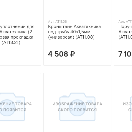
Арт. AT11.08
Арт. AT11
уплотнений для
Кронштейн Акватехника
Поруч
Акватехника (2
под трубу 40х1,5мм
Акват
новая прокладка
(универсал) (AT11.08)
(AT11.
 (AT13.21)
4 508 ₽
7 1