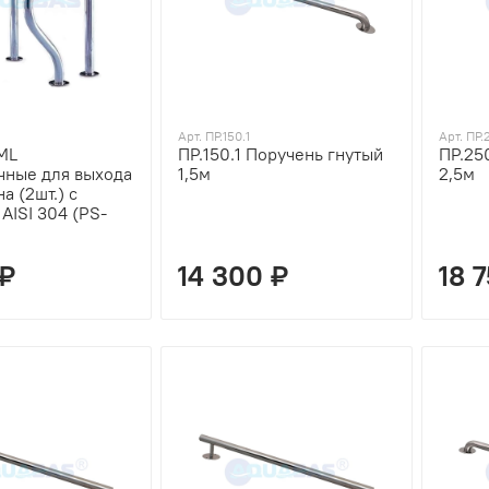
Арт. ПР.150.1
Арт. ПР.
ML
ПР.150.1 Поручень гнутый
ПР.25
чные для выхода
1,5м
2,5м
а (2шт.) с
AISI 304 (PS-
 ₽
14 300 ₽
18 