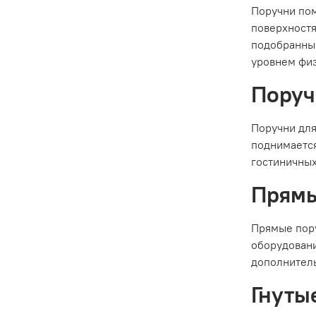
Поручни пом
поверхностя
подобранный
уровнем физ
Поруч
Поручни для
поднимается
гостиничных
Прямы
Прямые пору
оборудовани
дополнител
Гнуты