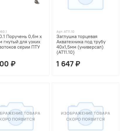
060.1
Арт. AT11.10
0.1 Поручень 0,6м х
Заглушка торцевая
м гнутый для узких
Акватехника под трубу
вотоков серии ПТУ
40х1,5мм (универсал)
(AT11.10)
200 ₽
1 647 ₽