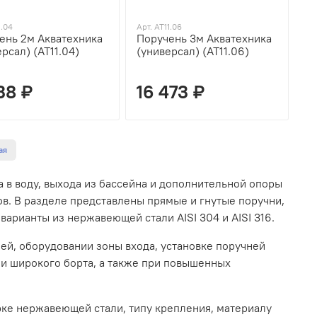
1.04
Арт. AT11.06
ень 2м Акватехника
Поручень 3м Акватехника
рсал) (AT11.04)
(универсал) (AT11.06)
38 ₽
16 473 ₽
ая
 в воду, выхода из бассейна и дополнительной опоры
ов. В разделе представлены прямые и гнутые поручни,
варианты из нержавеющей стали AISI 304 и AISI 316.
ей, оборудовании зоны входа, установке поручней
ли широкого борта, а также при повышенных
рке нержавеющей стали, типу крепления, материалу