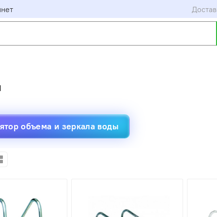
инет
Достав
и
ятор объема и зеркала воды