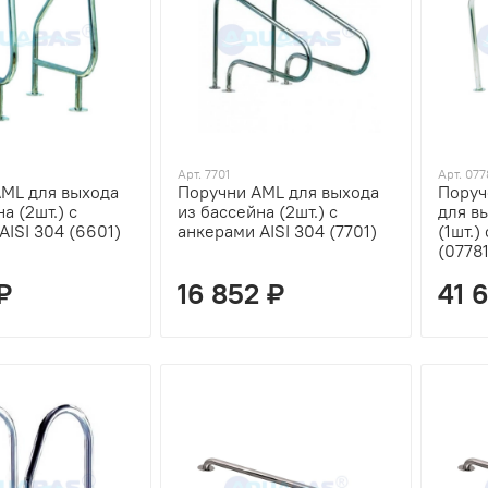
Арт. 7701
Арт. 077
ML для выхода
Поручни AML для выхода
Поруч
а (2шт.) с
из бассейна (2шт.) с
для в
AISI 304 (6601)
анкерами AISI 304 (7701)
(1шт.)
(07781
 ₽
16 852 ₽
41 