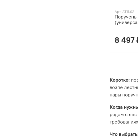
Арт. AT11.02
Поручень 
(универсал
8 497 
Коротко:
пор
возле лестн
пары поручн
Когда нужны
рядом с лес
требованиях
Что выбрать