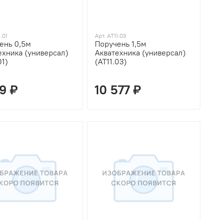
.01
Арт. AT11.03
ень 0,5м
Поручень 1,5м
ехника (универсал)
Акватехника (универсал)
01)
(AT11.03)
09 ₽
10 577 ₽