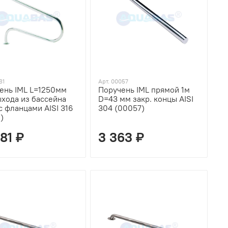
81
Арт. 00057
ень IML L=1250мм
Поручень IML прямой 1м
ыхода из бассейна
D=43 мм закр. концы AISI
 с фланцами AISI 316
304 (00057)
)
681 ₽
3 363 ₽