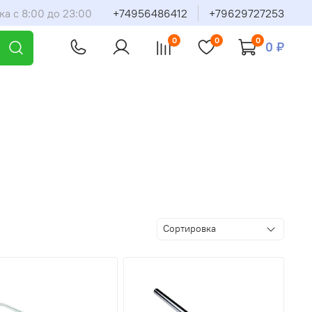
ка с 8:00 до 23:00
+74956486412
+79629727253
0
0
0
0 ₽