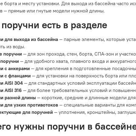
е борта и месту установки. Для выхода из бассейна часто и
в — прямые или гнутые модели нужной длины.
 поручни есть в разделе
и для выхода из бассейна
— парные элементы, которые уста
ть из воды.
е поручни
— для зон прохода, стен, борта, СПА-зон и участк
 поручни
— для удобного хвата, плавного входа и аккуратно
и с анкерами
— для крепления в подготовленные посадочны
и с фланцами
— для установки на поверхность борта или п
и AISI 304
— для стандартных условий эксплуатации бассейн
и AISI 316
— для более требовательных условий и повышенн
и разной длины
— короткие, средние и длинные модели для
и для узких противотоков
— специальные варианты для комп
ектующие для поручней
— уплотнения, кронштейны, заглушк
его нужны поручни в бассейн