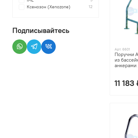
IML
Ксенозон (Xenozone)
12
Подписывайтесь
Арт. 6601
Поручни A
из бассейн
анкерами 
11 183