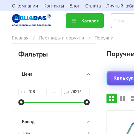
О компании
Контакты
Блог
Оплата
Личный каб
Каталог
Главная
Лестницы и поручни
Поручни
Поручн
Фильтры
Цена
Калькул
—
от
до
Бренд
5