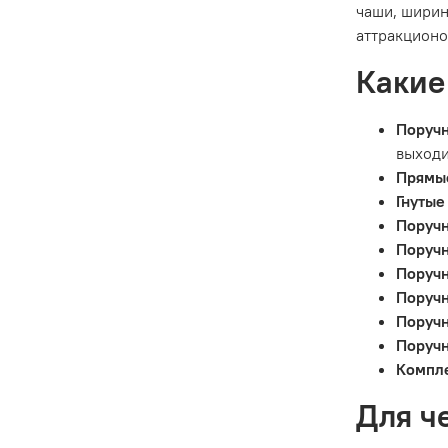
чаши, ширин
аттракционо
Какие
Поручн
выходи
Прямы
Гнутые
Поручн
Поручн
Поручн
Поручн
Поручн
Поручн
Компл
Для ч