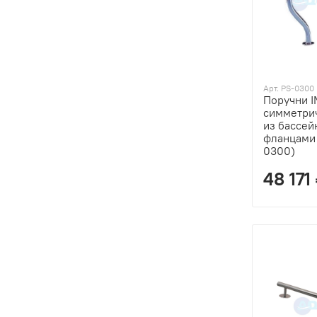
Арт. PS-0300
Поручни I
симметри
из бассейн
фланцами 
0300)
48 171