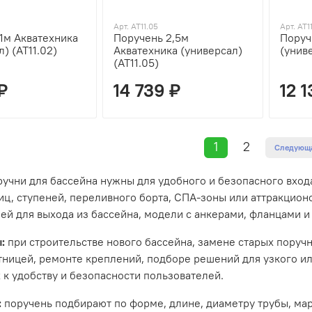
Арт. AT11.05
Арт. AT1
1м Акватехника
Поручень 2,5м
Поруч
) (AT11.02)
Акватехника (универсал)
(униве
(AT11.05)
₽
14 739 ₽
12 1
1
2
Следующ
учни для бассейна нужны для удобного и безопасного входа
иц, ступеней, переливного борта, СПА-зоны или аттракцион
ей для выхода из бассейна, модели с анкерами, фланцами и 
:
при строительстве нового бассейна, замене старых поручн
тницей, ремонте креплений, подборе решений для узкого и
 к удобству и безопасности пользователей.
:
поручень подбирают по форме, длине, диаметру трубы, ма