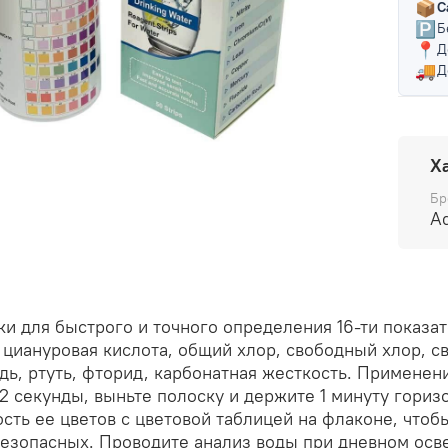
📦
С
🅿️
Б
📍
Д
🚚
Д
Х
Бр
A
ки для быстрого и точного определения 16-ти показа
 циануровая кислота, общий хлор, свободный хлор, св
дь, ртуть, фторид, карбонатная жесткость. Применени
-2 секунды, выньте полоску и держите 1 минуту гориз
сть ее цветов с цветовой таблицей на флаконе, чтоб
безопасных. Проводите анализ воды при дневном ос