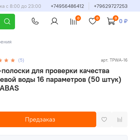
ка с 8:00 до 23:00
+74956486412
+79629727253
0
0
0
0 ₽
рения
(5)
арт.
TPWA-16
-полоски для проверки качества
евой воды 16 параметров (50 штук)
ABAS
Предзаказ