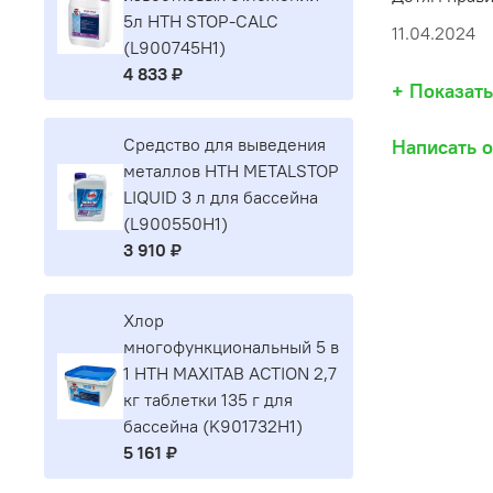
5л HTH STOP-CALC
11.04.2024
(L900745H1)
4 833 ₽
+ Показат
Средство для выведения
Написать 
металлов HTH METALSTOP
LIQUID 3 л для бассейна
(L900550H1)
3 910 ₽
Хлор
многофункциональный 5 в
1 HTH MAXITAB ACTION 2,7
кг таблетки 135 г для
бассейна (K901732H1)
5 161 ₽