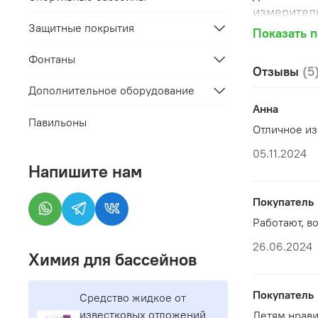
измеритель
темном и с
Защитные покрытия
Показать 
слегка при
Фонтаны
измерител
Отзывы
(5
Дополнительное оборудование
Анна
Павильоны
Отличное из
05.11.2024
Напишите нам
Покупатель
Работают, в
26.06.2024
Химия для бассейнов
Покупатель
Средство жидкое от
известковых отложений
Детям нрави