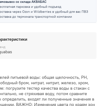
амовывоз со склада АКВАБАС
есплатная парковка и удобный подъезд
оставка через Ozon и Wildberries в удобный для вас ПВЗ
оставка до терминала транспортной компании
арактеристики
енд
quabas
телей питьевой воды: общая щелочность, РН,
ободный бром, нитрат, нитрит, железо, хром,
е: погрузите тестер качества воды в стакан с
онтально, не стряхивая воду, потом сравните
ы определить, входят ли полученные значения в
вещении. ВАЖНО: Изменения цвета по краям зон