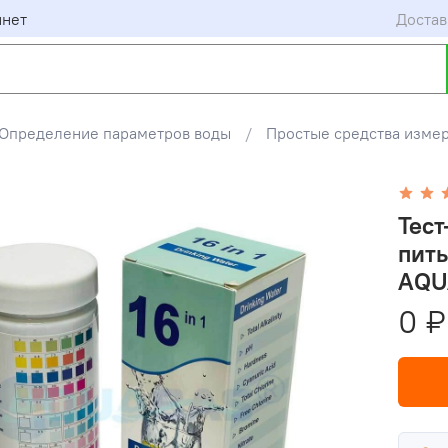
инет
Достав
Определение параметров воды
Простые средства изме
Тест
пить
AQU
0 ₽