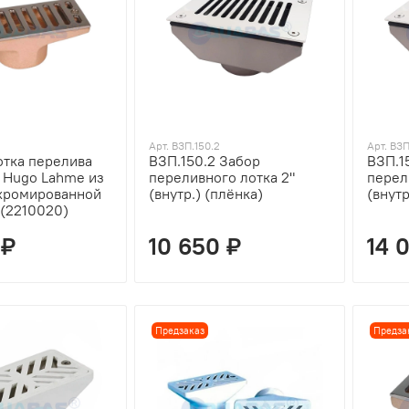
Арт. ВЗП.150.2
Арт. ВЗП
тка перелива
ВЗП.150.2 Забор
ВЗП.1
 Hugo Lahme из
переливного лотка 2"
перел
 хромированной
(внутр.) (плёнка)
(внутр
(2210020)
 ₽
10 650 ₽
14 
Предзаказ
Предза