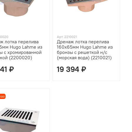
00020
Арт. 2210021
ж лотка перелива
Дренаж лотка перелива
5мм Hugo Lahme из
160х65мм Hugo Lahme из
ы с хромированной
бронзы c решеткой н/с
кой (2200020)
(морская вода) (2210021)
841 ₽
19 394 ₽
каз