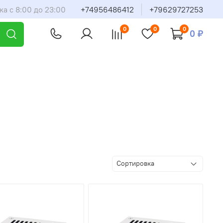
ка с 8:00 до 23:00
+74956486412
+79629727253
0
0
0
0 ₽