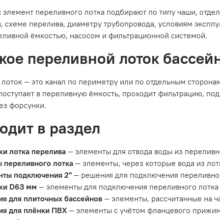
:
элемент переливного лотка подбирают по типу чаши, отдел
, схеме перелива, диаметру трубопровода, условиям экспл
еливной ёмкостью, насосом и фильтрационной системой.
акое переливной лоток бассей
лоток — это канал по периметру или по отдельным сторонам
поступает в переливную ёмкость, проходит фильтрацию, под
ез форсунки.
ходит в раздел
и лотка перелива
— элементы для отвода воды из переливно
 переливного лотка
— элементы, через которые вода из лот
ты подключения 2"
— решения для подключения переливног
жи D63 мм
— элементы для подключения переливного лотка 
я для плиточных бассейнов
— элементы, рассчитанные на ч
я для плёнки ПВХ
— элементы с учётом фланцевого прижим