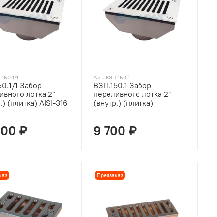
.150.1/1
Арт. ВЗП.150.1
50.1/1 Забор
ВЗП.150.1 Забор
ивного лотка 2"
переливного лотка 2"
.) (плитка) AISI-316
(внутр.) (плитка)
000 ₽
9 700 ₽
каз
Предзаказ