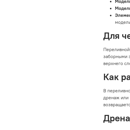
Модели
Модели
Элемен
модели
Для ч
Переливной 
заборными э
верхнего сл
Как р
В переливно
дренаж или 
возвращаетс
Дрена