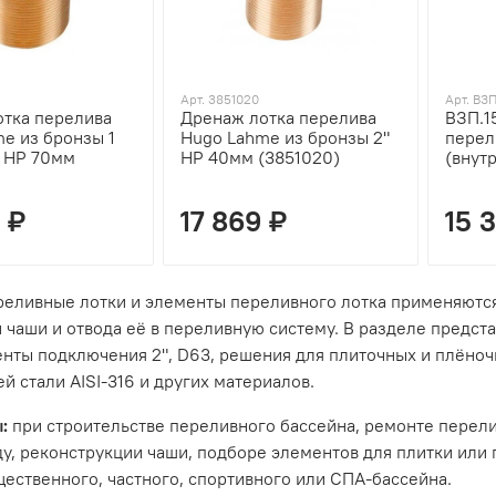
Арт. 3851020
Арт. ВЗП
тка перелива
Дренаж лотка перелива
ВЗП.1
e из бронзы 1
Hugo Lahme из бронзы 2"
перел
" НР 70мм
НР 40мм (3851020)
(внутр
 ₽
17 869 ₽
15 
еливные лотки и элементы переливного лотка применяются
 чаши и отвода её в переливную систему. В разделе предс
енты подключения 2", D63, решения для плиточных и плёноч
 стали AISI-316 и других материалов.
:
при строительстве переливного бассейна, ремонте перели
у, реконструкции чаши, подборе элементов для плитки или
ественного, частного, спортивного или СПА-бассейна.