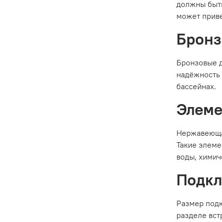
должны быть
может приве
Бронз
Бронзовые д
надёжность 
бассейнах.
Элеме
Нержавеющая
Такие элеме
воды, химич
Подкл
Размер подк
разделе вст