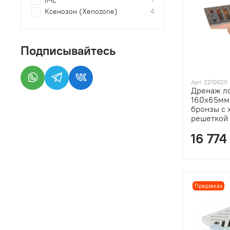
IML
Ксенозон (Xenozone)
4
Подписывайтесь
Арт. 2210020
Дренаж ло
160х65мм
бронзы с
решеткой 
16 774
Предзаказ