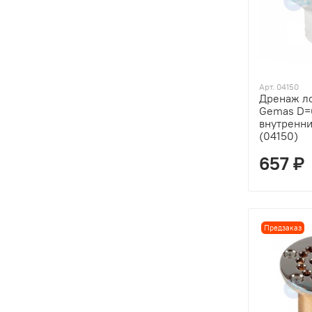
Арт. 04150
Дренаж ло
Gemas D
внутренни
(04150)
657 ₽
Предзаказ