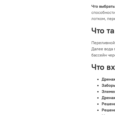
Что выбрать
способности
лотком, пер
Что т
Переливной 
Далее вода 
бассейн чер
Что в
Дренаж
Заборы
Элемен
Дрена
Решени
Решени