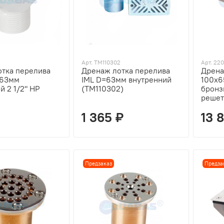
Арт. TM110302
Арт. 22
тка перелива
Дренаж лотка перелива
Дрена
=63мм
IML D=63мм внутренний
100х6
й 2 1/2" НР
(TM110302)
бронз
решет
1 365 ₽
13 
Предзаказ
Предза