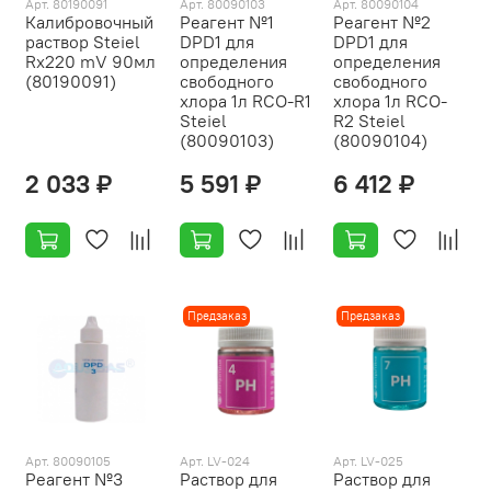
Арт. 80190091
Арт. 80090103
Арт. 80090104
Калибровочный
Реагент №1
Реагент №2
раствор Steiel
DPD1 для
DPD1 для
Rx220 mV 90мл
определения
определения
(80190091)
свободного
свободного
хлора 1л RCO-R1
хлора 1л RCO-
Steiel
R2 Steiel
(80090103)
(80090104)
2 033 ₽
5 591 ₽
6 412 ₽
Предзаказ
Предзаказ
Арт. 80090105
Арт. LV-024
Арт. LV-025
Реагент №3
Раствор для
Раствор для