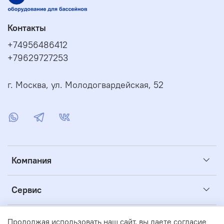
Контакты
+74956486412
+79629727253
г. Москва, ул. Молодогвардейская, 52
Компания
Сервис
Полезное
Продолжая использовать наш сайт, вы даете согласие