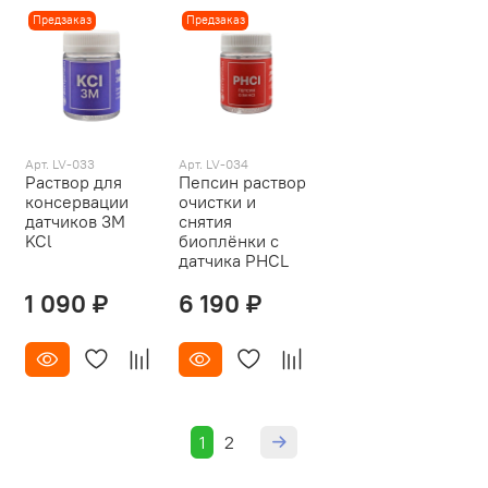
Предзаказ
Предзаказ
Арт. LV-033
Арт. LV-034
Раствор для
Пепсин раствор
консервации
очистки и
датчиков 3M
снятия
KCl
биоплёнки с
датчика РHСL
1 090 ₽
6 190 ₽
1
2