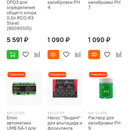
DPD3 для
калибровки РH
калибровки РH
определения
4
7
общего хлора
0,5л RCO-R3
Steiel
(80090105)
5 591 ₽
1 090 ₽
1 090 ₽
Предзаказ
Предзаказ
Предзаказ
Арт. LV-010
Арт. LV-011
Арт. LV-026
Блок
Насос "Тандем"
Раствор для
автоматики
для альгицида и
калибровки РH
UMB БА-1 для
флокулянта
9