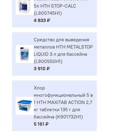
5л HTH STOP-CALC
(L900745H1)
4 833 ₽
Средство для выведения
металлов HTH METALSTOP
LIQUID 3 л для бассейна
(L900550H1)
3 910 ₽
Хлор
многофункциональный 5 в
1 HTH MAXITAB ACTION 2,7
кг таблетки 135 г для
бассейна (K901732H1)
5 161 ₽