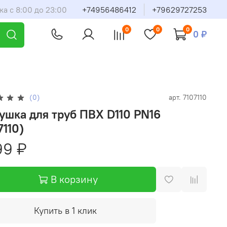
ка с 8:00 до 23:00
+74956486412
+79629727253
0
0
0
0 ₽
(0)
арт.
7107110
ушка для труб ПВХ D110 PN16
7110)
99 ₽
В корзину
Купить в 1 клик