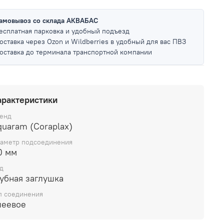
амовывоз со склада АКВАБАС
есплатная парковка и удобный подъезд
оставка через Ozon и Wildberries в удобный для вас ПВЗ
оставка до терминала транспортной компании
арактеристики
енд
quaram (Coraplax)
аметр подсоединения
0 мм
д
рубная заглушка
п соединения
леевое