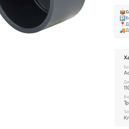
📦
С
🅿️
Б
📍
Д
🚚
Д
Х
Бр
A
Ди
11
Ви
Т
Ти
К