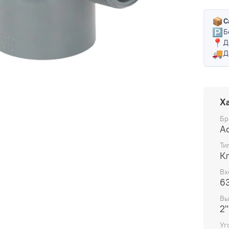
📦
С
🅿️
Б
📍
Д
🚚
Д
Х
Бр
A
Ти
К
Вх
6
Вы
2
Уг