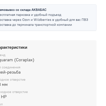
амовывоз со склада АКВАБАС
есплатная парковка и удобный подъезд
оставка через Ozon и Wildberries в удобный для вас ПВЗ
оставка до терминала транспортной компании
арактеристики
енд
quaram (Coraplax)
п соединения
лей-резьба
одное отверстие
3 мм
ходное отверстие
" НР
ол