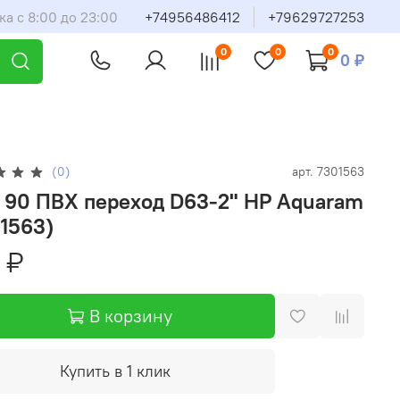
ка с 8:00 до 23:00
+74956486412
+79629727253
0
0
0
0 ₽
(0)
арт.
7301563
 90 ПВХ переход D63-2" НР Aquaram
1563)
 ₽
В корзину
Купить в 1 клик