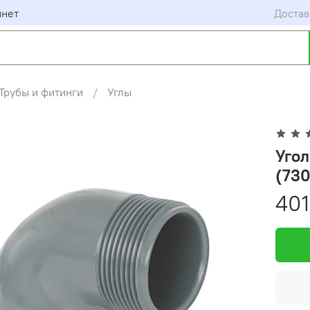
инет
Достав
Трубы и фитинги
Углы
Угол
(730
401