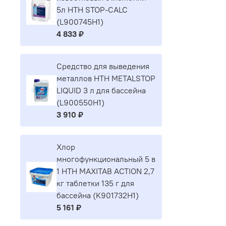
5л HTH STOP-CALC
(L900745H1)
4 833 ₽
Средство для выведения
металлов HTH METALSTOP
LIQUID 3 л для бассейна
(L900550H1)
3 910 ₽
Хлор
многофункциональный 5 в
1 HTH MAXITAB ACTION 2,7
кг таблетки 135 г для
бассейна (K901732H1)
5 161 ₽