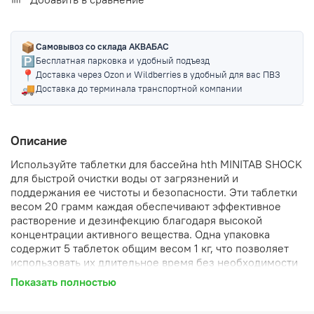
📦
Самовывоз со склада АКВАБАС
🅿️
Бесплатная парковка и удобный подъезд
📍
Доставка через Ozon и Wildberries в удобный для вас ПВЗ
🚚
Доставка до терминала транспортной компании
Описание
Используйте таблетки для бассейна hth MINITAB SHOCK
для быстрой очистки воды от загрязнений и
поддержания ее чистоты и безопасности. Эти таблетки
весом 20 грамм каждая обеспечивают эффективное
растворение и дезинфекцию благодаря высокой
концентрации активного вещества. Одна упаковка
содержит 5 таблеток общим весом 1 кг, что позволяет
использовать их длительное время без необходимости
частого пополнения запасов.
Показать полностью