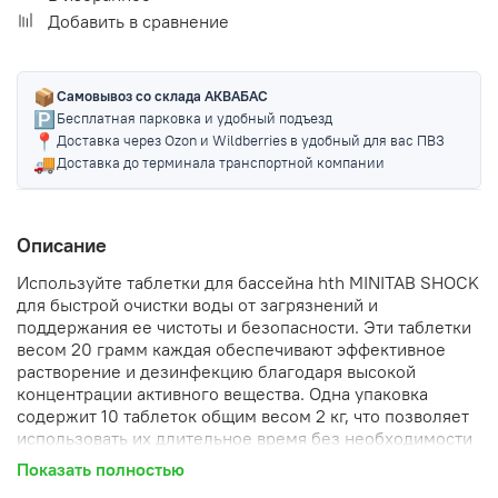
Добавить в сравнение
📦
Самовывоз со склада АКВАБАС
🅿️
Бесплатная парковка и удобный подъезд
📍
Доставка через Ozon и Wildberries в удобный для вас ПВЗ
🚚
Доставка до терминала транспортной компании
Описание
Используйте таблетки для бассейна hth MINITAB SHOCK
для быстрой очистки воды от загрязнений и
поддержания ее чистоты и безопасности. Эти таблетки
весом 20 грамм каждая обеспечивают эффективное
растворение и дезинфекцию благодаря высокой
концентрации активного вещества. Одна упаковка
содержит 10 таблеток общим весом 2 кг, что позволяет
использовать их длительное время без необходимости
частого пополнения запасов.
Показать полностью