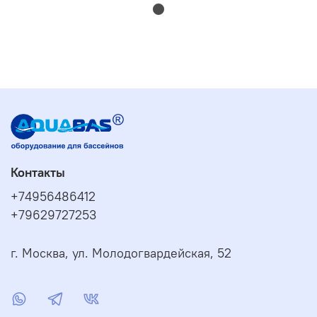
Требуется быстро пройти большую площадь
широкой щеткой.
Как использовать
Щетку используют вручную для механической чистки
поверхности бассейна. Она помогает снять налет, грязь
и загрязнения, которые не всегда убираются одной
фильтрацией воды.
Подберите совместимую телескопическую штангу,
если она требуется.
Закрепите аксессуар на штанге или возьмите его
Контакты
за ручку.
Очистите нужную зону бассейна плавными
+74956486412
движениями.
+79629727253
После работы промойте аксессуар чистой водой.
Храните его в сухом месте, защищенном от
прямого солнца.
г. Москва, ул. Молодогвардейская, 52
Преимущества
длина рабочей части 25 см