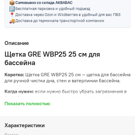
📦
Самовывоз со склада АКВАБАС
🅿️
Бесплатная парковка и удобный подъезд
📍
Доставка через Ozon и Wildberries в удобный для вас ПВЗ
🚚
Доставка до терминала транспортной компании
Описание
Щетка GRE WBP25 25 см для
бассейна
Коротко:
Щетка GRE WBP25 25 см — щетка для бассейна
для ручной чистки дна, стен и ватерлинии бассейна.
Когда нужен:
если нужно быстро убрать загрязнения в
бассейне вручную и поддерживать чистоту чаши между
основными уборками.
Показать полностью
Главный результат:
помогает поддерживать бассейн
чистым без сложного оборудования и лишней
Характеристики
подготовки.
Раздел