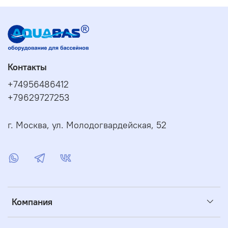
Можно ли подобрать эту запчасть по фото?
Да. Пришлите фото старой детали, фото пылесоса и
название модели — менеджер поможет проверить
совместимость.
Контакты
Подойдет ли деталь к другой модели?
+74956486412
Не всегда. Даже внешне похожие детали могут
+79629727253
отличаться по креплению, размеру или
характеристикам.
г. Москва, ул. Молодогвардейская, 52
Когда лучше менять запчасть?
Замена нужна при износе, повреждении, ухудшении
работы пылесоса или после диагностики
неисправности.
Итог
Компания
Ремень приводной (гусеница) Aquatron MAGNUM JR /
ULTRAMAX / ULTRAMAX JR (125259147) (RB00098GY) —