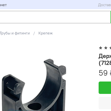
инет
Достав
Трубы и фитинги
Крепеж
Дер
(712
59 