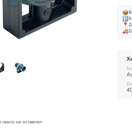
📦
С
🅿️
Б
📍
Д
🚚
Д
Х
Бр
A
Ди
4
 никто не оставлял