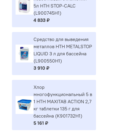
5л HTH STOP-CALC
(L900745H1)
4 833 ₽
Средство для выведения
металлов HTH METALSTOP
LIQUID 3 л для бассейна
(L900550H1)
3 910 ₽
Хлор
многофункциональный 5 в
1 HTH MAXITAB ACTION 2,7
кг таблетки 135 г для
бассейна (K901732H1)
5 161 ₽