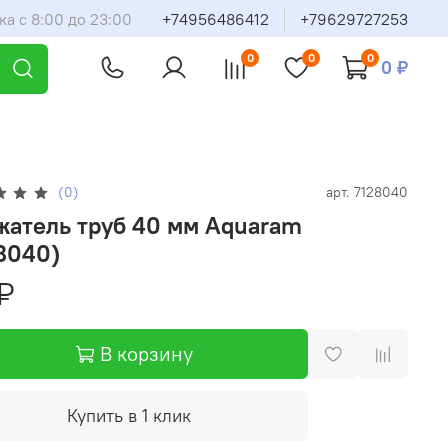
ка с 8:00 до 23:00
+74956486412
+79629727253
0
0
0
0 ₽
(0)
арт.
7128040
жатель труб 40 мм Aquaram
8040)
₽
В корзину
Купить в 1 клик