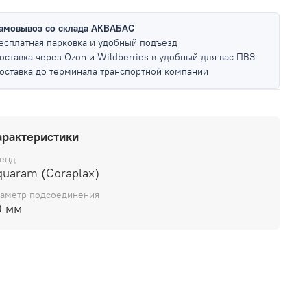
амовывоз со склада АКВАБАС
есплатная парковка и удобный подъезд
оставка через Ozon и Wildberries в удобный для вас ПВЗ
оставка до терминала транспортной компании
арактеристики
енд
quaram (Coraplax)
аметр подсоединения
0 мм