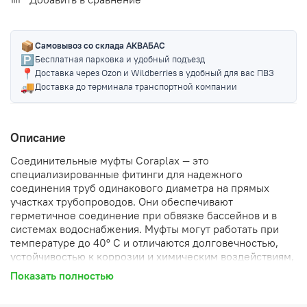
📦
Самовывоз со склада АКВАБАС
🅿️
Бесплатная парковка и удобный подъезд
📍
Доставка через Ozon и Wildberries в удобный для вас ПВЗ
🚚
Доставка до терминала транспортной компании
Описание
Соединительные муфты Coraplax — это
специализированные фитинги для надежного
соединения труб одинакового диаметра на прямых
участках трубопроводов. Они обеспечивают
герметичное соединение при обвязке бассейнов и в
системах водоснабжения. Муфты могут работать при
температуре до 40° C и отличаются долговечностью,
устойчивостью к коррозии и химическим воздействиям,
а также простотой монтажа.
Показать полностью