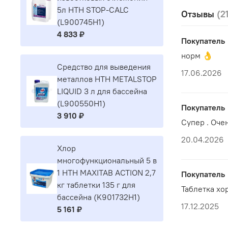
Главный ре
5л HTH STOP-CALC
Отзывы
(2
(L900745H1)
Что эт
4 833 ₽
Покупатель
норм 👌
HTH MAXIT
Средство для выведения
17.06.2026
воды в бас
металлов HTH METALSTOP
качество в
LIQUID 3 л для бассейна
(L900550H1)
Дезин
Покупатель
3 910 ₽
Предо
Супер . Оче
Подде
20.04.2026
Снижа
Хлор
Подхо
многофункциональный 5 в
Когда
1 HTH MAXITAB ACTION 2,7
Покупатель
кг таблетки 135 г для
Таблетка хор
бассейна (K901732H1)
Если 
17.12.2025
5 161 ₽
Если 
Если 