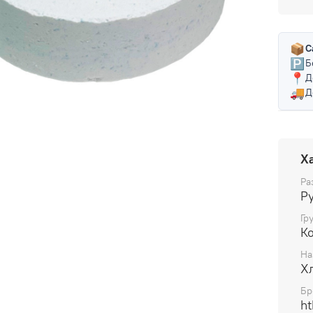
📦
С
🅿️
Б
📍
Д
🚚
Д
Х
Ра
Р
Гр
К
На
Х
Бр
ht