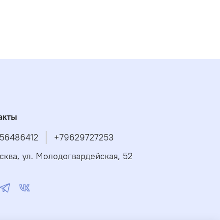
ного ухода за водой в бассейне.
ддерживать чистоту воды и снижает
акты
56486412
+79629727253
осква, ул. Молодогвардейская, 52