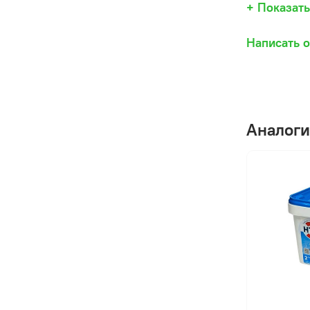
+ Показат
Если 
Если 
Написать 
Когда 
Если 
Если 
Если 
Аналоги
Как р
Табле
Средс
Актив
Допол
Вода 
Харак