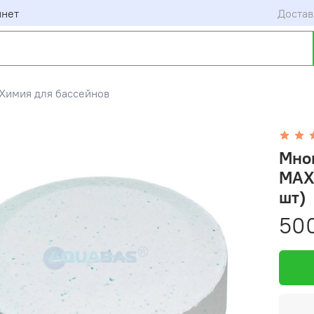
инет
Достав
Химия для бассейнов
Мног
MAXI
шт)
50