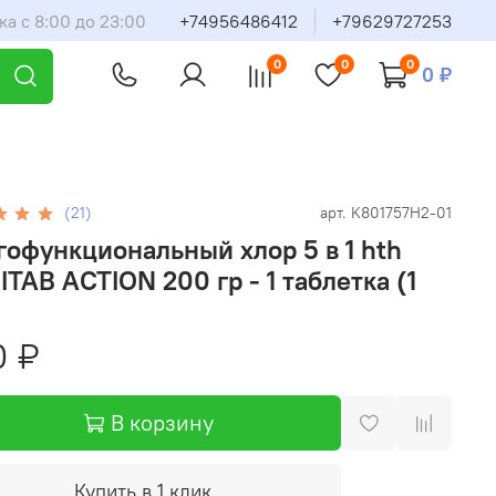
ка с 8:00 до 23:00
+74956486412
+79629727253
0
0
0
0 ₽
(21)
арт.
K801757H2-01
офункциональный хлор 5 в 1 hth
TAB ACTION 200 гр - 1 таблетка (1
0 ₽
В корзину
Купить в 1 клик