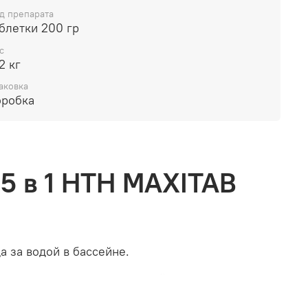
д препарата
блетки 200 гр
с
2 кг
аковка
оробка
5 в 1 HTH MAXITAB
 за водой в бассейне.
 предотвращение водорослей и поддержание