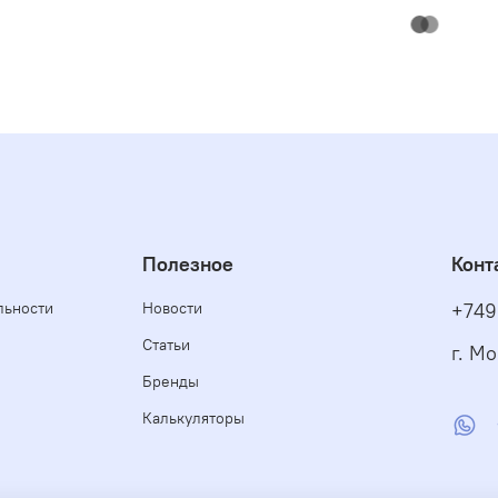
о растворяется таблетка?
B ACTION 5 в 1 — это удобное решение для комплекс
ля регулярного обслуживания бассейна, помогает по
сть использования нескольких отдельных средств.
Полезное
Конт
льности
Новости
+749
Статьи
г. М
Бренды
Калькуляторы