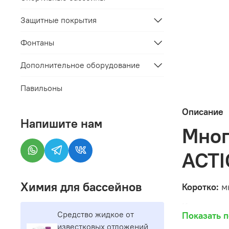
Защитные покрытия
Фонтаны
Дополнительное оборудование
Павильоны
Описание
Напишите нам
Мног
ACTI
Химия для бассейнов
Коротко:
мн
Когда нуже
Средство жидкое от
Показать 
прозрачнос
известковых отложений