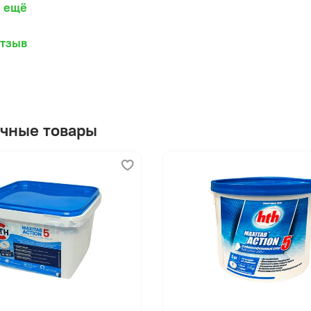
ь ещё
требуется длительное действие хлора
важно поддерживать прозрачность воды
отзыв
не подходит
требуется быстрая шоковая обработка
используется бесхлорная система очистки
уровень pH воды не откорректирован
чные товары
аботает
тка помещается в скиммер или плавающий дозатор
тво постепенно растворяется в воде
ный хлор дезинфицирует воду
нительные компоненты предотвращают рост водоро
остаётся прозрачной и безопасной для купания
теристики