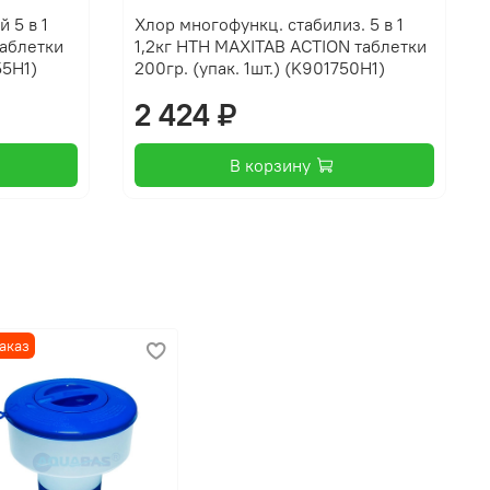
 5 в 1
Хлор многофункц. стабилиз. 5 в 1
таблетки
1,2кг HTH MAXITAB ACTION таблетки
55H1)
200гр. (упак. 1шт.) (K901750H1)
2 424 ₽
В корзину
дит
ходит
аказ
одорослей и поддержку прозрачности воды