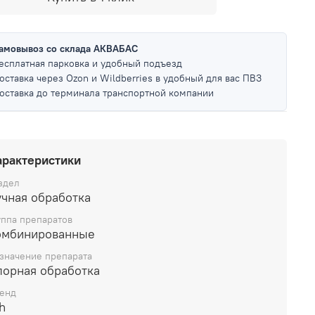
амовывоз со склада АКВАБАС
есплатная парковка и удобный подъезд
оставка через Ozon и Wildberries в удобный для вас ПВЗ
оставка до терминала транспортной компании
арактеристики
здел
учная обработка
уппа препаратов
омбинированные
значение препарата
лорная обработка
енд
h