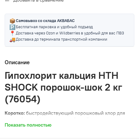
📦
Самовывоз со склада АКВАБАС
🅿️
Бесплатная парковка и удобный подъезд
📍
Доставка через Ozon и Wildberries в удобный для вас ПВЗ
🚚
Доставка до терминала транспортной компании
Описание
Гипохлорит кальция HTH
SHOCK порошок-шок 2 кг
(76054)
Коротко:
быстродействующий порошковый хлор для
ударной дезинфекции воды в бассейне.
Показать полностью
Когда нужен:
если необходимо быстро очистить воду от
бактерий, водорослей и органических загрязнений.