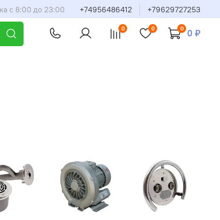
ка с 8:00 до 23:00
+74956486412
+79629727253
0
0
0
0 ₽