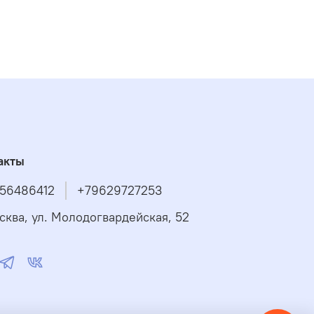
акты
56486412
+79629727253
осква, ул. Молодогвардейская, 52