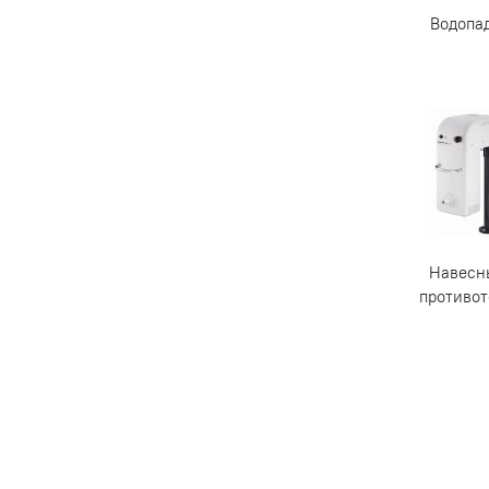
Водопа
Навесн
противо