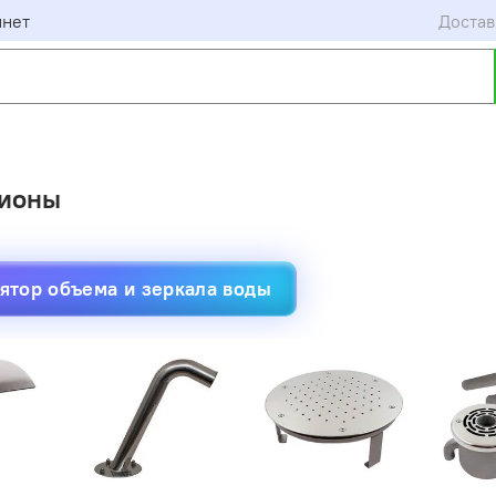
инет
Достав
ционы
ятор объема и зеркала воды